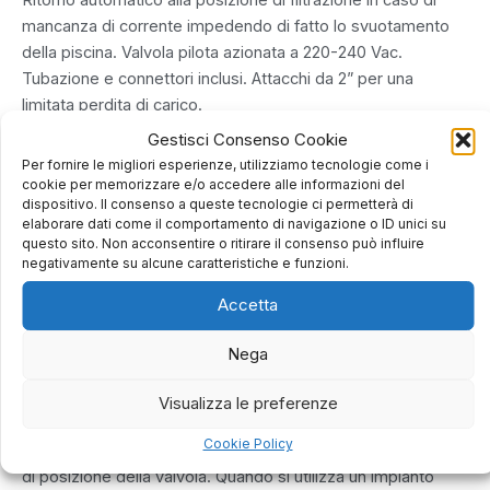
mancanza di corrente impedendo di fatto lo svuotamento
della piscina. Valvola pilota azionata a 220-240 Vac.
Tubazione e connettori inclusi. Attacchi da 2” per una
limitata perdita di carico.
Gli attacchi possono essere ruotati di 90° per facilitare
Gestisci Consenso Cookie
l’installazione.
Per fornire le migliori esperienze, utilizziamo tecnologie come i
cookie per memorizzare e/o accedere alle informazioni del
dispositivo. Il consenso a queste tecnologie ci permetterà di
ProValve è una valvola ad azionamento pneumatico con due
elaborare dati come il comportamento di navigazione o ID unici su
funzionalità:
questo sito. Non acconsentire o ritirare il consenso può influire
negativamente su alcune caratteristiche e funzioni.
• Nella posizione “filtro”, il flusso della pompa è indirizzato
Accetta
nella parte superiore del filtro. L’acqua filtrata viene
reimmessa nella piscina.
Nega
• Quando è attivata, la valvola dispone di una funzionalità
“contro lavaggio”.
Visualizza le preferenze
Cookie Policy
Si consiglia di arrestare la pompa del filtro durante il cambio
di posizione della valvola. Quando si utilizza un impianto