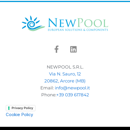
F
L
a
i
c
n
e
k
NEWPOOL S.R.L.
b
e
Via N. Sauro, 12
o
d
20862, Arcore (MB)
o
i
Email:
info@newpool.it
k
n
Phone:
+39 039 617842
-
f
Privacy Policy
Cookie Policy