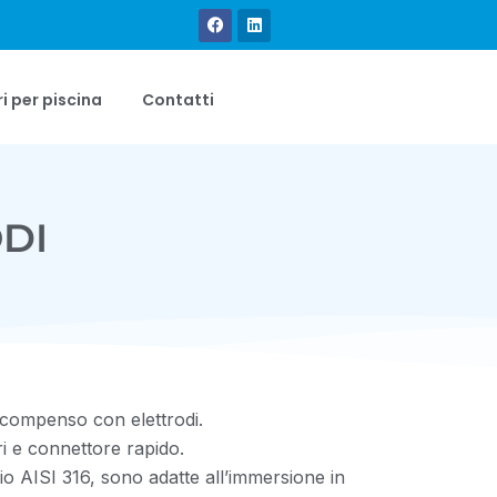
Facebook
Linkedin
ri per piscina
Contatti
ODI
i compenso con elettrodi.
i e connettore rapido.
aio AISI 316, sono adatte all’immersione in