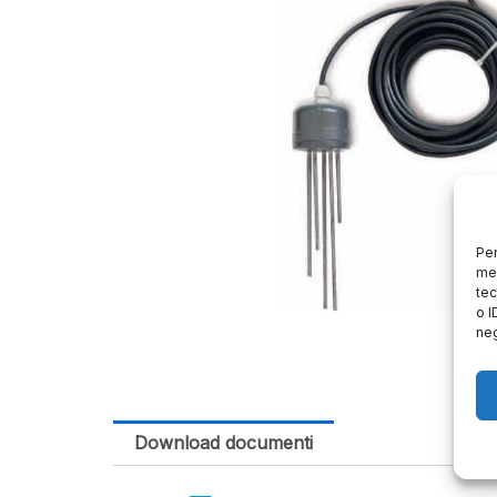
Per
mem
tec
o I
neg
Download documenti