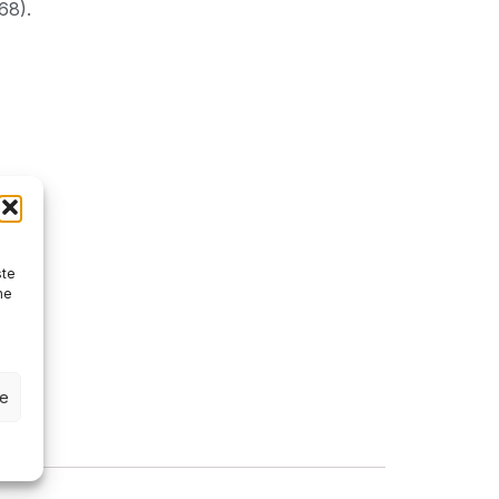
68).
ste
ne
ze