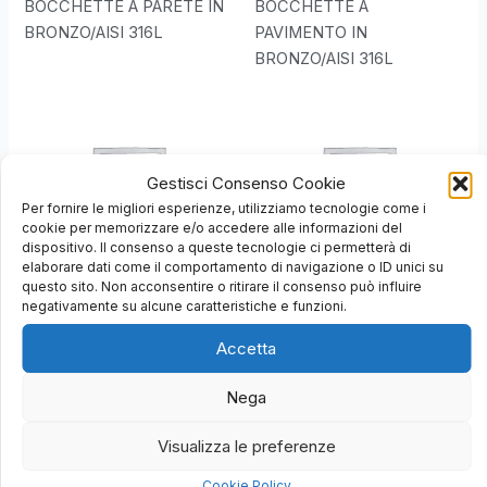
BOCCHETTE A PARETE IN
BOCCHETTE A
BRONZO/AISI 316L
PAVIMENTO IN
BRONZO/AISI 316L
Gestisci Consenso Cookie
Per fornire le migliori esperienze, utilizziamo tecnologie come i
cookie per memorizzare e/o accedere alle informazioni del
dispositivo. Il consenso a queste tecnologie ci permetterà di
elaborare dati come il comportamento di navigazione o ID unici su
BOCCHETTE
BOCCHETTE
questo sito. Non acconsentire o ritirare il consenso può influire
ASPIRAFANGO IN
ASPIRAFANGO STANDARD
negativamente su alcune caratteristiche e funzioni.
BRONZO/AISI 316L
Accetta
Nega
Visualizza le preferenze
Cookie Policy