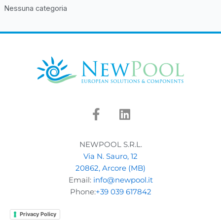
Nessuna categoria
F
L
a
i
c
n
e
k
NEWPOOL S.R.L.
b
e
Via N. Sauro, 12
o
d
20862, Arcore (MB)
o
i
Email:
info@newpool.it
k
n
Phone:
+39 039 617842
-
f
Privacy Policy